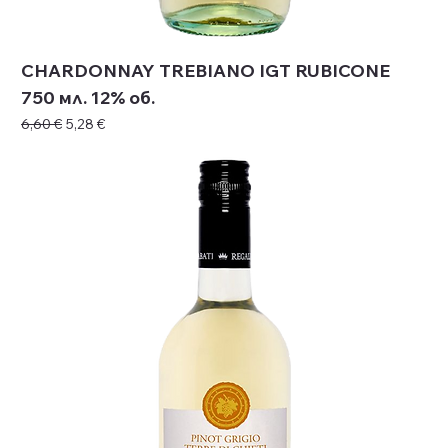
CHARDONNAY TREBIANO IGT RUBICONE
750 мл. 12% об.
Редовна цена
Продажна цена
6,60 €
5,28 €