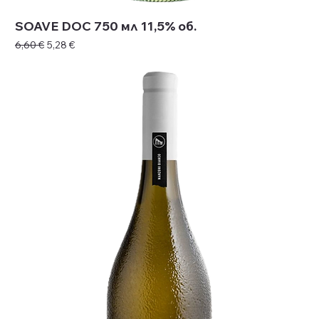
SOAVE DOC 750 мл 11,5% об.
Редовна цена
Продажна цена
6,60 €
5,28 €