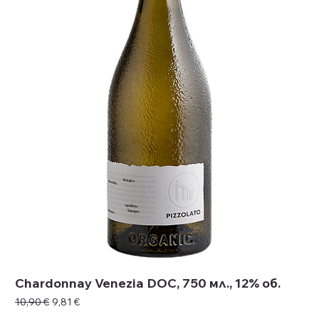
Chardonnay Venezia DOC, 750 мл., 12% об.
Редовна цена
Продажна цена
10,90 €
9,81 €