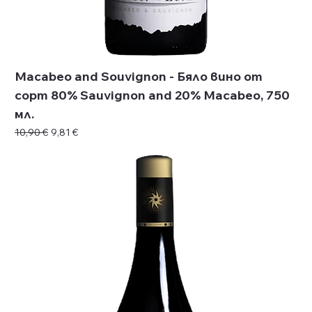
Macabeo and Souvignon - Бяло вино от
сорт 80% Sauvignon and 20% Macabео, 750
мл.
Редовна цена
Продажна цена
10,90 €
9,81 €