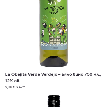
La Obejita Verde Verdejo – Бяло вино 750 мл.,
12% об.
Редовна цена
Продажна цена
9,90 €
8,42 €