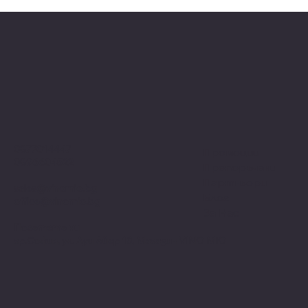
0877014447
Промоции
0896604522
Препоръчани
Партньори
sales@vinomio.bg
Блог
office@vinomio.bg
За Нас
Посетете ни
гр.София, ул. Луи Айер 13, Магазин VINO MIO