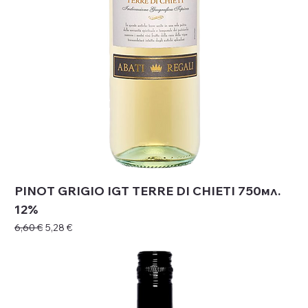
PINOT GRIGIO IGT TERRE DI CHIETI 750мл.
12%
Редовна цена
Продажна цена
6,60 €
5,28 €