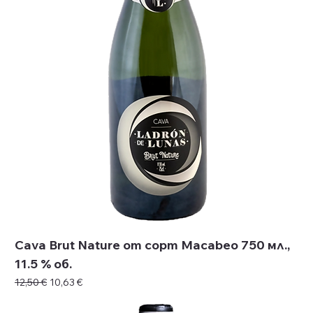
Cava Brut Nature от сорт Macabeo 750 мл.,
11.5 % об.
Редовна цена
Продажна цена
12,50 €
10,63 €