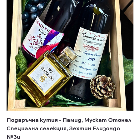
Подаръчна кутия - Памид, Мускат Отонел
Специална селекция, Зехтин Елизондо
№3и