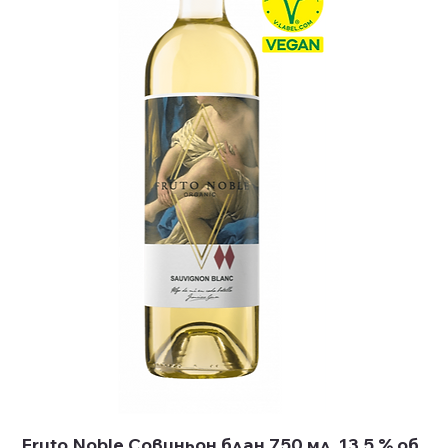
Fruto Noble Совиньон блан 750 мл. 13.5 % об.