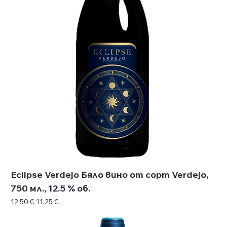
Eclipse Verdejo Бяло вино от сорт Verdejo,
750 мл., 12.5 % об.
Редовна цена
Продажна цена
12,50 €
11,25 €