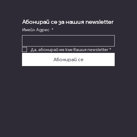
Политики и условия
Facebook
Instagram
TikTok
Абонирай се за нашия newsletter
Имейл Адрес
*
Да, абонирай ме към вашия newsletter
*
Абонирай се
© 2024 Designed and created by
BeLinked