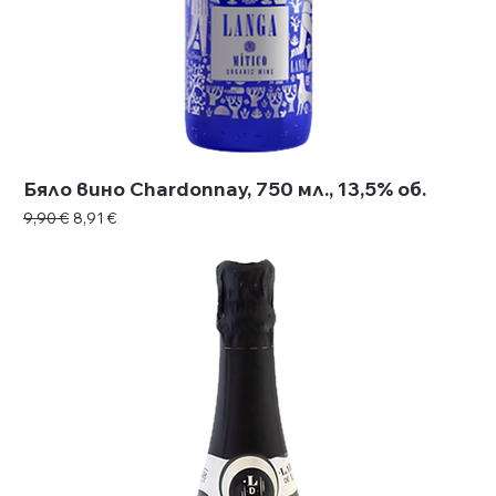
Бяло вино Сhardonnay, 750 мл., 13,5% об.
Редовна цена
Продажна цена
9,90 €
8,91 €