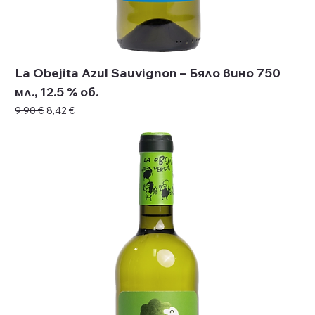
La Obejita Azul Sauvignon – Бяло вино 750
мл., 12.5 % об.
Редовна цена
Продажна цена
9,90 €
8,42 €