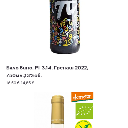
Бяло вино, PI-3.14, Гренаш 2022,
750мл.,13%об.
Редовна цена
Продажна цена
16,50 €
14,85 €