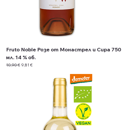
Fruto Noble Розе от Монастрел и Сира 750
мл. 14 % об.
Редовна цена
Продажна цена
10,90 €
9,81 €