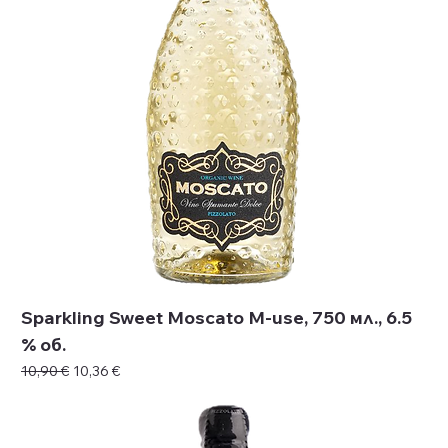
Sparkling Sweet Moscato M-use, 750 мл., 6.5
% об.
Редовна цена
Продажна цена
10,90 €
10,36 €