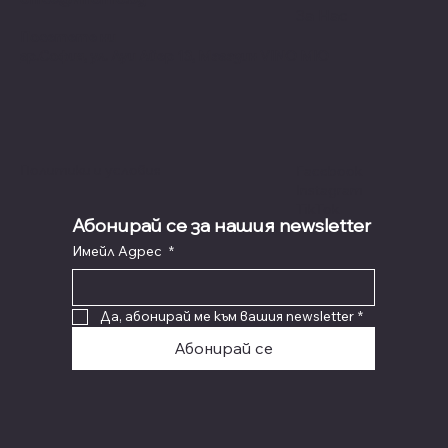
За Нас
Посетете ни
гр.София, ул. Луи Айер 13, Магазин VINO MIO
Политики и условия
Facebook
Instagram
TikTok
Абонирай се за нашия newsletter
Имейл Адрес
*
Да, абонирай ме към вашия newsletter
*
Абонирай се