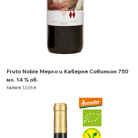
Fruto Noble Мерло и Каберне Совиньон 750
мл. 14 % об.
Редовна цена
Продажна цена
14,50 €
13,05 €