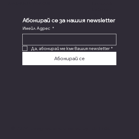
Политики и условия
Facebook
Instagram
TikTok
Абонирай се за нашия newsletter
Имейл Адрес
*
Да, абонирай ме към вашия newsletter
*
Абонирай се
© 2024 Designed and created by
BeLinked