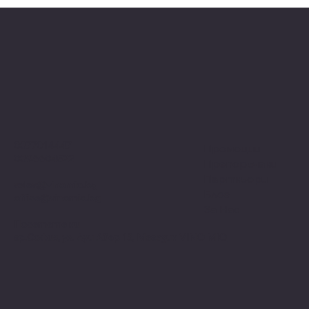
0877014447
Промоции
0896604522
Препоръчани
Партньори
sales@vinomio.bg
Блог
office@vinomio.bg
За Нас
Посетете ни
гр.София, ул. Луи Айер 13, Магазин VINO MIO