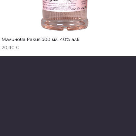
Бърз преглед
Малинова Ракия 500 мл. 40% алк.
Цена
20,40 €