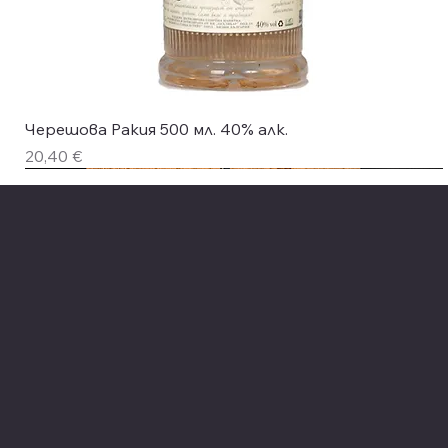
Бърз преглед
Черешова Ракия 500 мл. 40% алк.
Цена
20,40 €