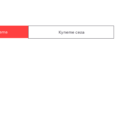
цата
Купете сега