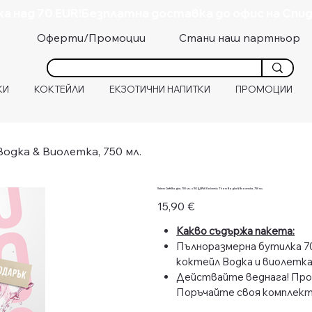
а над 70 EUR!
Стани наш партньор
Оферти/Промоции
КИ
КОКТЕЙЛИ
ЕКЗОТИЧНИ НАПИТКИ
ПРОМОЦИИ
одка & Виолетка, 750 мл.
Пакет Craft Водка, 700 мл. и ПОДАРЪК Коктейл Thorn Водка & Виолетка, 750 мл.
Цена
15,90 €
Какво съдържа пакета:
Пълноразмерна бутилка 70
коктейл Водка и виолетка,
Действайте веднага! Пром
Поръчайте своя комплект