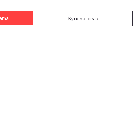
цата
Купете сега