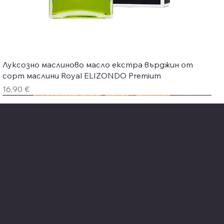
Бърз преглед
Луксозно маслиново масло екстра върджин от
сорт маслини Royal ELIZONDO Premium
Цена
16,90 €