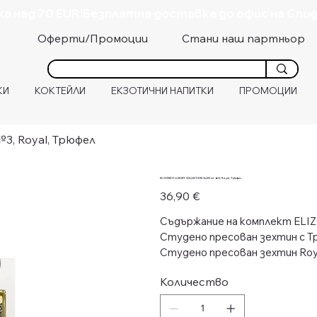
а над 70 EUR!
Стани наш партньор
Оферти/Промоции
КИ
КОКТЕЙЛИ
ЕКЗОТИЧНИ НАПИТКИ
ПРОМОЦИИ
3, Royal, Трюфел
ELIZONDO LUXURY COLLECTION 3x200 ml - №3, Royal, Трюфел
Цена
36,90 €
Съдържание на комплект ELIZ
Студено пресован зехтин с Тр
Студено пресован зехтин Roya
Количество