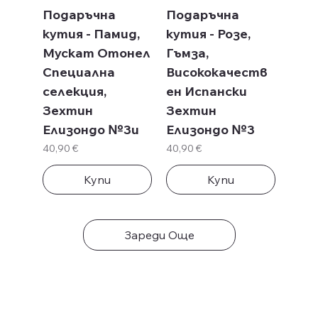
Подаръчна
Подаръчна
кутия - Памид,
кутия - Розе,
Мускат Отонел
Гъмза,
Специална
Висококачеств
селекция,
ен Испански
Зехтин
Зехтин
Елизондо №3и
Елизондо №3
Цена
Цена
40,90 €
40,90 €
Купи
Купи
Зареди Още