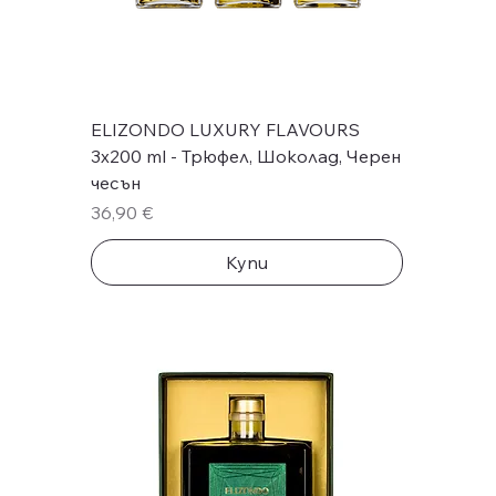
ELIZONDO LUXURY FLAVOURS
3х200 ml - Трюфел, Шоколад, Черен
чесън
Цена
36,90 €
Купи