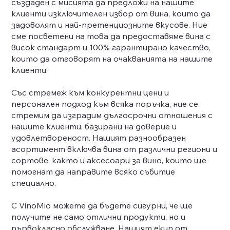
създаден с мисията да предложи на нашите
клиенти изключителен избор от вина, които да
задоволят и най-претенциозните вкусове. Ние
сме посветени на това да предоставяме вина с
висок стандарт и 100% гарантирано качество,
които да отговорят на очакванията на нашите
клиенти.
Със стремеж към конкурентни цени и
персонален подход към всяка поръчка, ние се
стремим да изградим дългосрочни отношения с
нашите клиенти, базирани на доверие и
удовлетвореност. Нашият разнообразен
асортимент включва вина от различни региони и
сортове, както и аксесоари за вино, които ще
помогнат да направите всяко събитие
специално.
С VinoMio можете да бъдете сигурни, че ще
получите не само отлични продукти, но и
първокласно обслужване. Нашият екип от