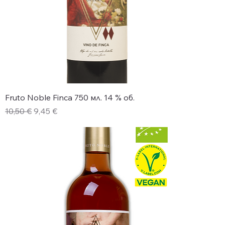
Fruto Noble Finca 750 мл. 14 % об.
Редовна цена
Продажна цена
10,50 €
9,45 €