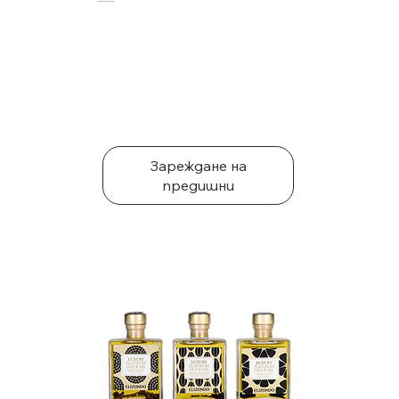
Препоръчани Продукти
Зареждане на
предишни