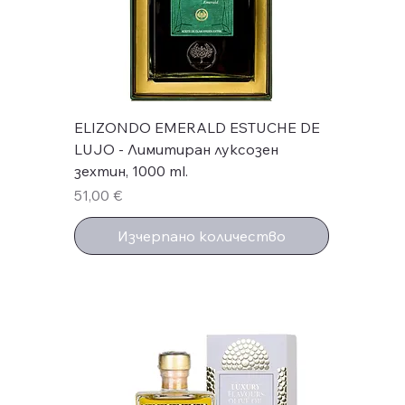
ELIZONDO EMERALD ESTUCHE DE
LUJO - Лимитиран луксозен
зехтин, 1000 ml.
Цена
51,00 €
Изчерпано количество