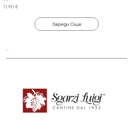
Цена
11,90 €
Зареди Още
Нашите Изби