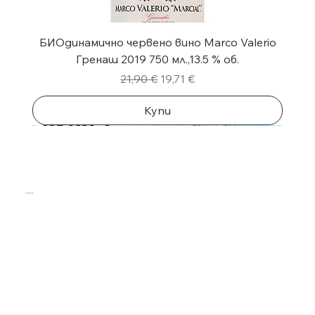
БИОдинамично червено вино Marco Valerio
Гренаш 2019 750 мл.,13.5 % об.
Редовна цена
Продажна цена
21,90 €
19,71 €
Купи
Избери Своето