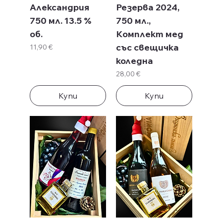
Александрия
Резерва 2024,
750 мл. 13.5 %
750 мл.,
об.
Комплект мед
със свещичка
Цена
11,90 €
коледна
Цена
28,00 €
Купи
Купи