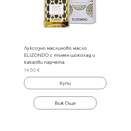
Луксозно маслиново масло
ELIZONDO с тъмен шоколад и
какаови парчета.
Цена
14,50 €
Купи
Виж Още