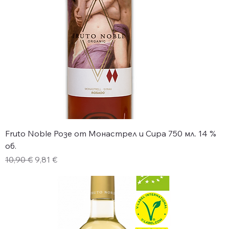
Fruto Noble Розе от Монастрел и Сира 750 мл. 14 %
об.
Редовна цена
Продажна цена
10,90 €
9,81 €