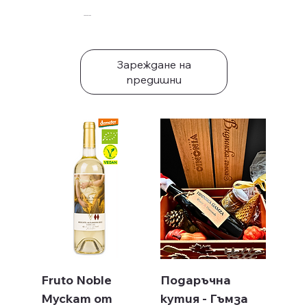
Препоръчани
Зареждане на
предишни
Fruto Noble
Подаръчна
Мускат от
кутия - Гъмза