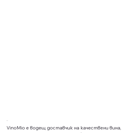
За Нас
VinoMio е водещ доставчик на качествени вина,