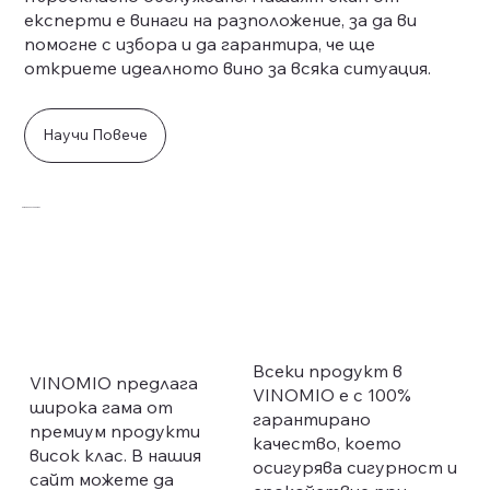
експерти е винаги на разположение, за да ви
помогне с избора и да гарантира, че ще
откриете идеалното вино за всяка ситуация.
Научи Повече
Защо да ни изберете?
Всеки продукт в
VINOMIO предлага
VINOMIO е с 100%
широка гама от
гарантирано
премиум продукти
качество, което
висок клас. В нашия
осигурява сигурност и
сайт можете да