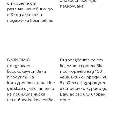
спокойствие при
откриете от
пазаруване.
различен тип вино, до
твърд алкохол и
подаръчни комплекти
В VINOMIO
Възползвайте се от
предлагаме
безплатна доставка
висококачествени
при поръчки над 100
продукти на
лева. Всички продукти
конкурентни цени. Ние
в сайта се изпращат
държим изключително
експресно с куриер до
на принципа ниска
Ваш адрес или избран
цена-високо качество.
офис.