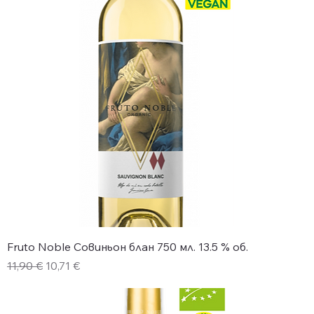
Fruto Noble Совиньон блан 750 мл. 13.5 % об.
Редовна цена
Продажна цена
11,90 €
10,71 €