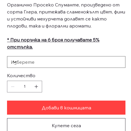
Органично Просеко Спуманте, произведено от
сорта Глера, притежава сламеножълт цвят, фини
и устойчиви мехурчета долавят се както
плодови, така и флорални аромати.
* При поръчка на 6 броя получавате 5%
отстъпка.
Количество
Добави в кошницата
Купете сега