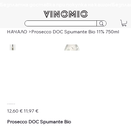
Безплатна доставка при покупка на кашон!
НАЧАЛО
>
Prosecco DOC Spumante Bio 11% 750ml
Prosecco DOC Spumante Bio 11% 750ml
Оригинална
Продажна
12,60 €
11,97 €
цена
цена
Prosecco DOC Spumante Bio